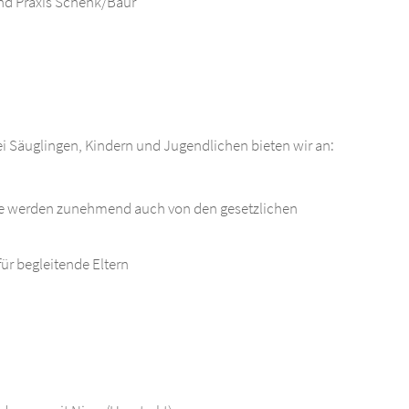
und Praxis Schenk/Baur
Säuglingen, Kindern und Jugendlichen bieten wir an:
se werden zunehmend auch von den gesetzlichen
ür begleitende Eltern