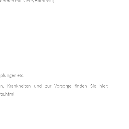
bdomen mit Niere/Harntrakt)
pfungen etc.
n, Krankheiten und zur Vorsorge finden Sie hier:
ite.html