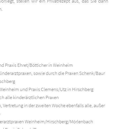
liegt, stellen wir ein Privatrezept aus, das Sie dann
n.
und Praxis Ehret/Bötticher in Weinheim
Kinderarztpraxen, sowie durch die Praxen Schenk/Baur
rschberg
 Weinheim und Praxis Clemens/Utz in Hirschberg
ch alle kinderärztlichen Praxen
ertretung in der zweiten Woche ebenfalls alle, außer
m
nderarztpraxen Weinheim/Hirschberg/Mörlenbach